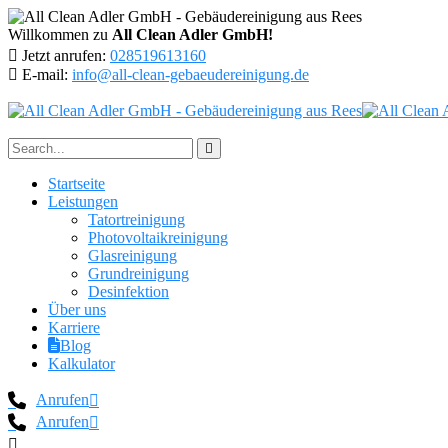
Willkommen zu
All Clean Adler GmbH!
Jetzt anrufen:
028519613160
E-mail:
info@all-clean-gebaeudereinigung.de
Startseite
Leistungen
Tatortreinigung
Photovoltaikreinigung
Glasreinigung
Grundreinigung
Desinfektion
Über uns
Karriere
Blog
Kalkulator
Anrufen
Anrufen